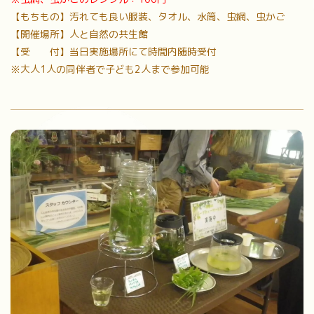
【もちもの】汚れても良い服装、タオル、水筒、虫網、虫かご
【開催場所】人と自然の共生館
【受 付】当日実施場所にて時間内随時受付
※大人1人の同伴者で子ども2人まで参加可能