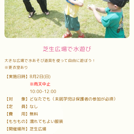
芝生広場で水遊び
大きな広場で水あそび道具を使って自由に遊ぼう！
※更衣室あり
【実施日時】8月2日(日)
※雨天中止
10:00-12:00
【対 象】どなたでも（未就学児は保護者の参加が必須）
【定 員】なし
【費 用】無料
【もちもの】濡れてもよい服装
【開催場所】芝生広場