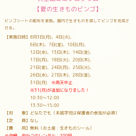
【夏の生きものビンゴ】
ビンゴシートの配布を実施。園内で生きものを探してビンゴを完成さ
せる。
【実施日時】8月3日(月)、4日(火)、
6日(木)、7日(金)、10日(月)、
12日(水)、13日(木)、14日(金)、
17日(月)、18日(火)、20日(木)、
21日(金)、24日(月)、25日(火)、
26日(水)、27日(木)、28日(金)、
31日(月)
※雨天中止
※31(月)が追加になりました！
10:30～12:00
13:30～15:00
【対 象】どなたでも（未就学児は保護者の参加が必須）
【定 員】なし
【費 用】無料（お土産：生きものシール）
※虫網、虫かごのレンタル：100円