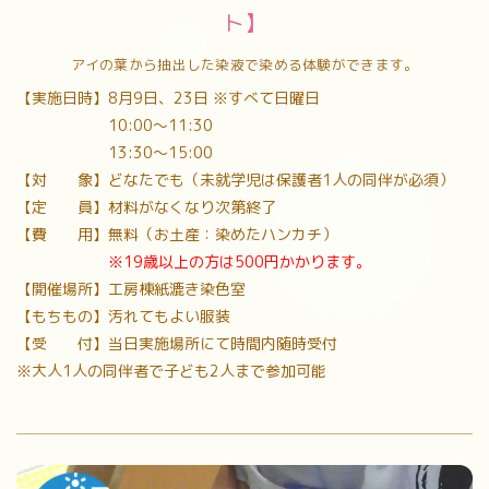
ト】
アイの葉から抽出した染液で染める体験ができます。
【実施日時】8月9日、23日 ※すべて日曜日
10:00〜11:30
13:30～15:00
【対 象】どなたでも（未就学児は保護者1人の同伴が必須）
【定 員】材料がなくなり次第終了
【費 用】無料（お土産：染めたハンカチ）
※19歳以上の方は500円かかります。
【開催場所】工房棟紙漉き染色室
【もちもの】汚れてもよい服装
【受 付】当日実施場所にて時間内随時受付
※大人1人の同伴者で子ども2人まで参加可能