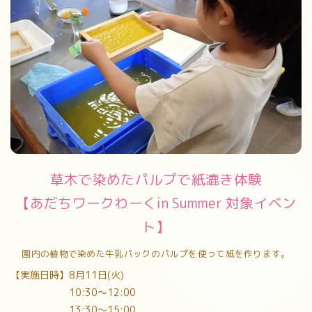
草木で染めたパルプで紙漉き体験
【あだちワークわーくin Summer 対象イベン
ト】
園内の植物で染めた牛乳パックのパルプを使って紙を作ります。
【実施日時】8月11日(火)
10:30〜12:00
13:30～15:00