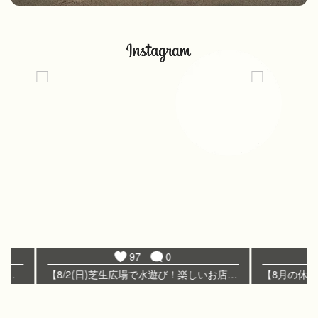
97
0
28
【8/2(日)芝生広場で水遊び！楽しいお店がいろいろ！✨】 8/2(日)の２回目「芝生広場で水遊び」が開催されます！ 「放水銃のデモンストレーション」も同日開催されます。 古民家で防災機能として設置されている放水銃が放水する様子を見学できます。 他にも管理棟1階ロビーではかき氷🍧やおにぎり販売、ワークショップなども開催！ ぜひお立ち寄りください。 🍙飲食 ・おにぎり販売/おにぎりWiTH ・かき氷販売/LITTLE SHELLS fabrika 🌸ワークショップ ・コケテラリウムとタイルコラージュ/ちょっこし屋 ・スイーツデコレーション/ Babyhip ベイビーヒップ 🐟そのほか ・的あて・ペットボトルロケット/協力：パークエンジェル 場所：芝生広場 暑い夏を楽しいイベントで乗り切ろう！ お待ちしております🥳 #足立区都市農業公園 #足立 #足立区 #都市農業 #農業 #農業公園 #公園 #お出かけ #都市農業公園 #ハンドメイド #ワークショップ #おにぎり #水遊び