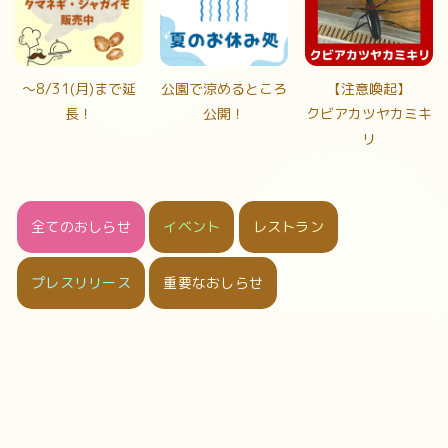
〜8/31(月)まで延
公園で涼めるところ
【注意喚起】
長！
公開！
クビアカツヤカミキ
リ
全てのおしらせ
イベント
レストラン
プレスリリース
重要なおしらせ
[%article_date_notime_dot%]
[%tags%]
[%new:new%]
[%title%]