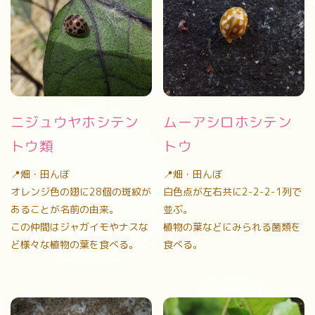
ニジュウヤホシテン
ムーアシロホシテン
トウ類
トウ
📍畑・田んぼ
📍畑・田んぼ
オレンジ色の翅に28個の斑紋が
白色点が左右共に2-2-2-1列で
あることが名前の由来。
並ぶ。
この仲間はジャガイモやナスな
植物の葉などにみられる菌類を
ど様々な植物の葉を食べる。
食べる。