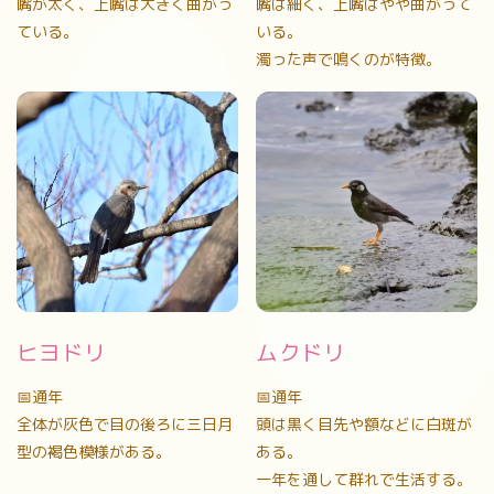
嘴が太く、上嘴は大きく曲がっ
嘴は細く、上嘴はやや曲がって
ている。
いる。
濁った声で鳴くのが特徴。
ヒヨドリ
ムクドリ
📅通年
📅通年
全体が灰色で目の後ろに三日月
頭は黒く目先や額などに白斑が
型の褐色模様がある。
ある。
一年を通して群れで生活する。