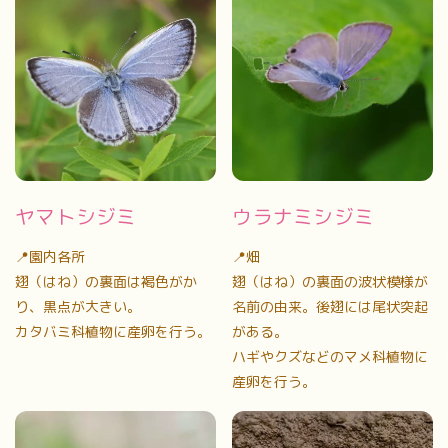
ヤマトシジミ
ウラナミシジミ
📍園内各所
📍畑
翅（はね）の裏面は褐色がか
翅（はね）の裏面の波状模様が
り、黒点が大きい。
名前の由来。後翅には尾状突起
カタバミ科植物に産卵を行う。
がある。
ハギやクズなどのマメ科植物に
産卵を行う。