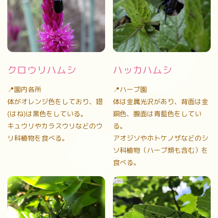
クロウリハムシ
ハッカハムシ
📍園内各所
📍ハーブ園
体がオレンジ色をしており、翅
体は金属光沢があり、背面は金
(はね)は黒色をしている。
銅色、腹面は
青藍
色をしてい
キュウリやカラスウリなどのウ
る。
リ科植物を食べる。
アオジソやホトケノザなどのシ
ソ科植物（ハーブ類も含む）を
食べる。