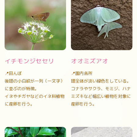
イチモンジセセリ
オオミズアオ
📍田んぼ
📍園内各所
後翅の小白紋が一列（一文字）
翅全体が淡い緑色をしている。
に並ぶのが特徴。
コナラやサクラ、モミジ、ハナ
イネやチガヤなどのイネ科植物
ミズキなど幅広い植物を対象に
に産卵を行う。
産卵を行う。