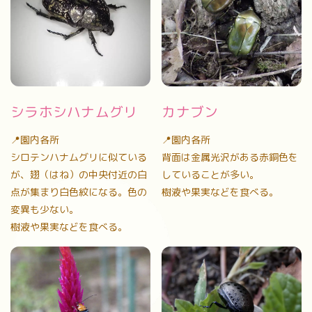
シラホシハナムグリ
カナブン
📍園内各所
📍園内各所
シロテンハナムグリに似ている
背面は金属光沢がある赤銅色を
が、翅（はね）の中央付近の白
していることが多い。
点が集まり白色紋になる。色の
樹液や果実などを食べる。
変異も少ない。
樹液や果実などを食べる。