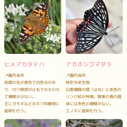
ヒメアカタテハ
アカホシゴマダラ
📍園内各所
📍園内各所
前翅の先が黒色で白色点があ
特定外来生物
り、付け根部分は毛でおおわれ
白黒模様の翅（はね）に赤色の
て模様が少ない。
リング紋が特徴。関東の春の個
主にヨモギなどのキク科植物に
体には赤色の模様がない。
産卵を行う。
エノキに産卵を行う。