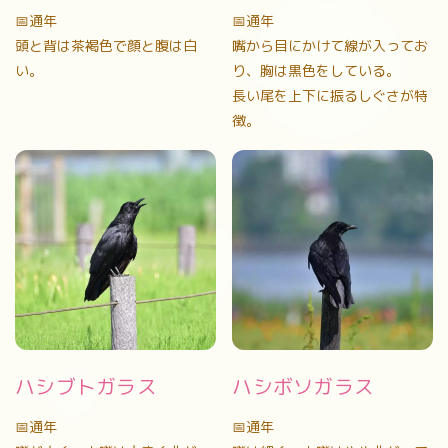
📅通年
📅通年
頭と背は茶褐色で顔と腹は白
嘴から目にかけて線が入ってお
い。
り、胸は黒色をしている。
長い尾を上下に振るしぐさが特
徴。
ハシブトガラス
ハシボソガラス
📅通年
📅通年