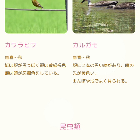
カワラヒワ
カルガモ
📅春〜秋
📅春〜秋
雄は顔が黒っぽく頭は黄緑褐色
顔に２本の黒い線があり、嘴の
雌は頭が灰褐色をしている。
先が黄色い。
田んぼや池でよく見られる。
昆虫類