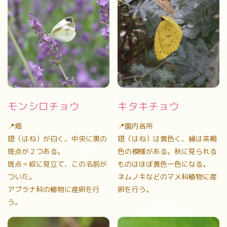
モンシロチョウ
キタキチョウ
📍畑
📍園内各所
翅（はね）が白く、中央に黒の
翅（はね）は黄色く、縁は茶褐
斑点が２つある。
色の模様がある。秋に見られる
斑点＝紋に見立て、この名前が
ものはほぼ黄色一色になる。
ついた。
ネムノキなどのマメ科植物に産
アブラナ科の植物に産卵を行
卵を行う。
う。