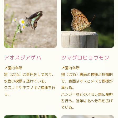
アオスジアゲハ
ツマグロヒョウモン
📍園内各所
📍園内各所
翅（はね）は黒色をしており、
翅（はね）裏面の模様が特徴的
水色の模様は透けている。
で、表面はオスとメスで模様が
クスノキやタブノキに産卵を行
異なる。
う。
パンジーなどのスミレ類に産卵
を行う。近年は北へ分布を広げ
ている。