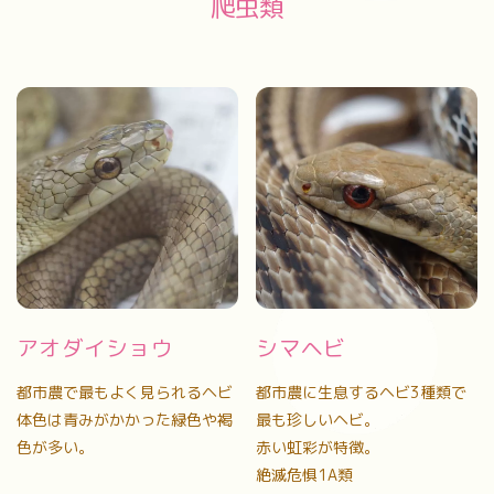
爬虫類
アオダイショウ
シマヘビ
都市農で最もよく見られるヘビ
都市農に生息するヘビ3種類で
体色は青みがかかった緑色や褐
最も珍しいヘビ。
色が多い。
赤い虹彩が特徴。
絶滅危惧1A類