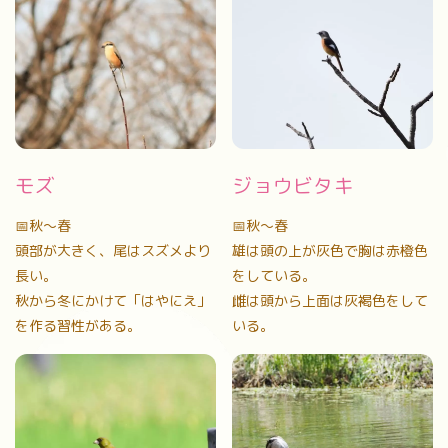
モズ
ジョウビタキ
📅秋〜春
📅秋〜春
頭部が大きく、尾はスズメより
雄は頭の上が灰色で胸は赤橙色
長い。
をしている。
秋から冬にかけて「はやにえ」
雌は頭から上面は灰褐色をして
を作る習性がある。
いる。