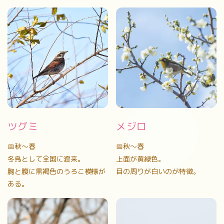
ツグミ
メジロ
📅秋〜春
📅秋〜春
冬鳥として全国に渡来。
上面が黄緑色。
胸と腹に黒褐色のうろこ模様が
目の周りが白いのが特徴。
ある。