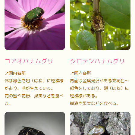
コアオハナムグリ
シロテンハナムグリ
📍園内各所
📍園内各所
体は緑色で翅（はね）に斑模様
背面は金属光沢がある茶褐色〜
があり、毛が生えている。
緑色をしており、翅（はね）に
花の蜜や花粉、果実などを食べ
斑模様がある。
る。
樹液や果実などを食べる。