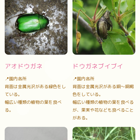
アオドウガネ
ドウガネブイブイ
📍園内各所
📍園内各所
背面は金属光沢がある緑色をし
背面は金属光沢がある銅〜銅褐
ている。
色をしている。
幅広い種類の植物の葉を食べ
幅広い種類の植物の葉を食べる
る。
が、果実や花なども食べること
がある。