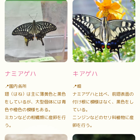
ナミアゲハ
キアゲハ
📍園内各所
📍畑
翅（はね）は主に薄黄色と黒色
ナミアゲハと比べ、前翅表面の
をしているが、大型個体には青
付け根に模様はなく、黒色をし
色や橙色の模様もある。
ている。
ミカンなどの柑橘類に産卵を行
ニンジンなどのセリ科植物に産
う。
卵を行う。