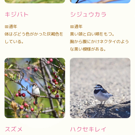
キジバト
シジュウカラ
📅通年
📅通年
体はぶどう色がかった灰褐色を
黒い頭と白い頬をもつ。
している。
胸から腹にかけネクタイのよう
な黒い模様がある。
スズメ
ハクセキレイ